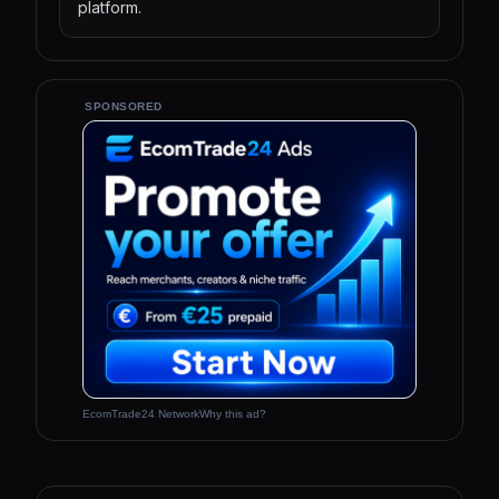
platform.
SPONSORED
EcomTrade24 Network
Why this ad?