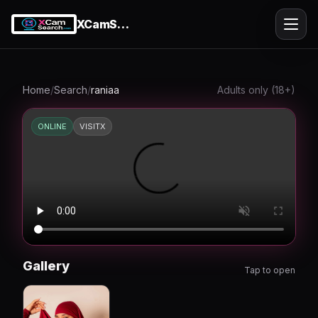
XCamSearch
Ope
Home
/
Search
/
raniaa
Adults only (18+)
ONLINE
VISITX
Gallery
Tap to open