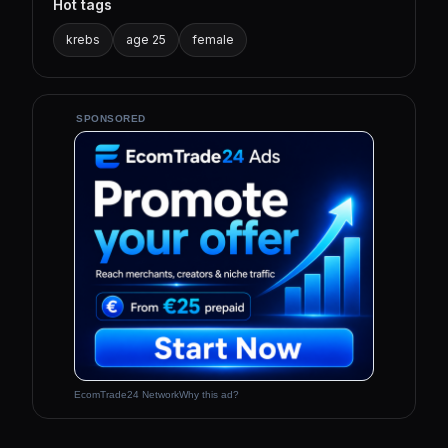
Hot tags
krebs
age 25
female
SPONSORED
EcomTrade24 Network
Why this ad?